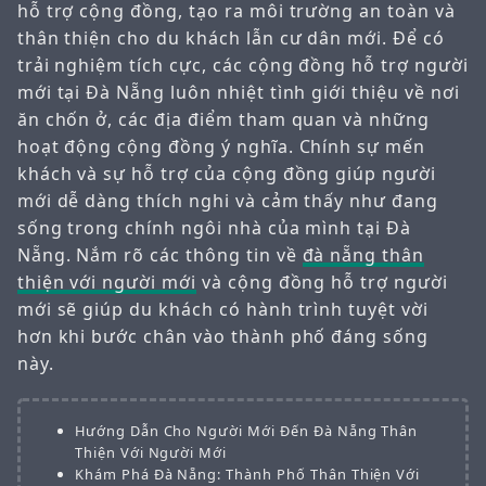
hỗ trợ cộng đồng, tạo ra môi trường an toàn và
thân thiện cho du khách lẫn cư dân mới. Để có
trải nghiệm tích cực, các cộng đồng hỗ trợ người
mới tại Đà Nẵng luôn nhiệt tình giới thiệu về nơi
ăn chốn ở, các địa điểm tham quan và những
hoạt động cộng đồng ý nghĩa. Chính sự mến
khách và sự hỗ trợ của cộng đồng giúp người
mới dễ dàng thích nghi và cảm thấy như đang
sống trong chính ngôi nhà của mình tại Đà
Nẵng. Nắm rõ các thông tin về
đà nẵng thân
thiện với người mới
và cộng đồng hỗ trợ người
mới sẽ giúp du khách có hành trình tuyệt vời
hơn khi bước chân vào thành phố đáng sống
này.
Hướng Dẫn Cho Người Mới Đến Đà Nẵng Thân
Thiện Với Người Mới
Khám Phá Đà Nẵng: Thành Phố Thân Thiện Với