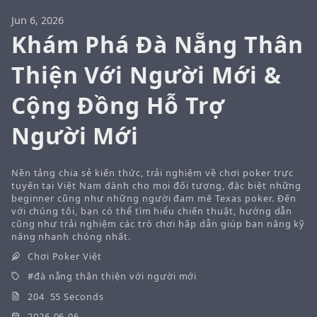
Jun 6, 2026
Khám Phá Đà Nẵng Thân
Thiện Với Người Mới &
Cộng Đồng Hỗ Trợ
Người Mới
Nền tảng chia sẻ kiến thức, trải nghiệm về chơi poker trực
tuyến tại Việt Nam dành cho mọi đối tượng, đặc biệt những
beginner cũng như những người đam mê Texas poker. Đến
với chúng tôi, bạn có thể tìm hiểu chiến thuật, hướng dẫn
cũng như trải nghiệm các trò chơi hấp dẫn giúp bạn nâng kỹ
năng nhanh chóng nhất.
Chơi Poker Việt
đà nẵng thân thiện với người mới
204 55 Seconds
2026-06-06