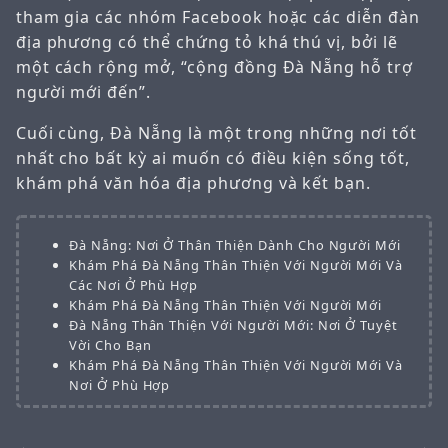
tham gia các nhóm Facebook hoặc các diễn đàn
địa phương có thể chứng tỏ khá thú vị, bởi lẽ
một cách rộng mở, “cộng đồng Đà Nẵng hỗ trợ
người mới đến”.
Cuối cùng, Đà Nẵng là một trong những nơi tốt
nhất cho bất kỳ ai muốn có điều kiện sống tốt,
khám phá văn hóa địa phương và kết bạn.
Đà Nẵng: Nơi Ở Thân Thiện Dành Cho Người Mới
Khám Phá Đà Nẵng Thân Thiện Với Người Mới Và
Các Nơi Ở Phù Hợp
Khám Phá Đà Nẵng Thân Thiện Với Người Mới
Đà Nẵng Thân Thiện Với Người Mới: Nơi Ở Tuyệt
Vời Cho Bạn
Khám Phá Đà Nẵng Thân Thiện Với Người Mới Và
Nơi Ở Phù Hợp