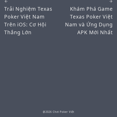
Trải Nghiệm Texas
Khám Phá Game
Poker Việt Nam
Texas Poker Việt
Trên iOS: Cơ Hội
Nam và Ứng Dụng
Thắng Lớn
APK Mới Nhất
@2026 Chơi Poker Việt