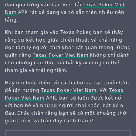
đáo qua từng ván bài. Việc tải
Texas Poker Viet
Nam
APK rất dễ dàng và có sẵn trên nhiều nền
tảng.
Khi bạn tham gia vào Texas Poker, bạn sẽ thấy
rằng sự kết hợp giữa chiến thuật và khả năng
đọc tâm lý người chơi khác rất quan trọng. Đừng
quên rằng
Texas Poker Viet Nam
không chỉ dành
cho những cao thủ, mà bất kỳ ai cũng có thể
tham gia và trải nghiệm.
Hãy tìm hiểu thêm về cách chơi và các chiến lược
để tận hưởng
Texas Poker Viet Nam
. Với
Texas
Poker Viet Nam
APK, bạn sẽ luôn được kết nối
với bạn bè và những người chơi khác, bất kể ở
đâu. Chắc chắn rằng bạn sẽ có một khoảng thời
gian thú vị và tràn đầy cạnh tranh!