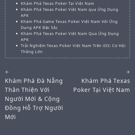
Khám Phá Texas Poker Tại Việt Nam
Khám Phá Texas Poker Việt Nam qua Ứng Dụng
APK
Khám Phá Game Texas Poker Việt Nam Với Ứng
Dụng APK Đặc Sắc
Khám Phá Texas Poker Việt Nam Qua Ứng Dụng
APK
Trải Nghiệm Texas Poker Việt Nam Trên iOS: Cơ Hội
Thắng Lớn
Khám Phá Đà Nẵng
Khám Phá Texas
Thân Thiện Với
Poker Tại Việt Nam
Người Mới & Cộng
Đồng Hỗ Trợ Người
Mới