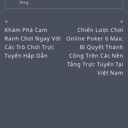
Ring
Khám Phá Cam
Chiến Lược Chơi
Ranh Chơi Ngay Với
Online Poker 6 Max:
Các Trò Chơi Trực
Bí Quyết Thành
Tuyến Hấp Dẫn
Công Trên Các Nền
Tảng Trực Tuyến Tại
Việt Nam